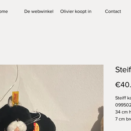
ome
De webwinkel
Olivier koopt in
Contact
Stei
€40
Steiff k
09950
34 cm 
7 cm b