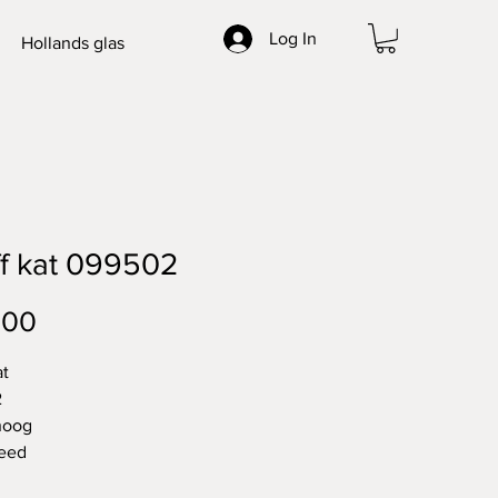
Log In
Hollands glas
ff kat 099502
Price
.00
at
2
hoog
reed