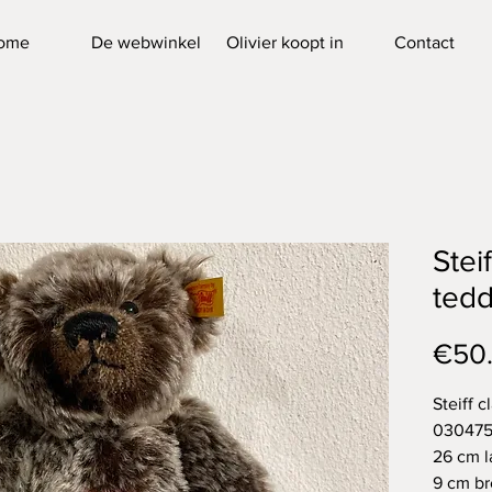
ome
De webwinkel
Olivier koopt in
Contact
Steif
ted
€50
Steiff 
03047
26 cm l
9 cm b