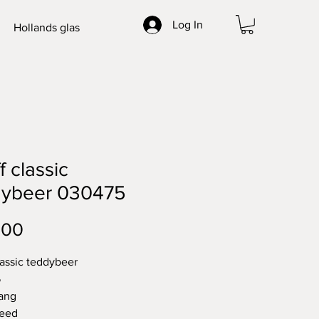
Log In
Hollands glas
f classic
dybeer 030475
Price
.00
classic teddybeer
5
ang
reed