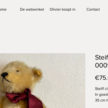
ome
De webwinkel
Olivier koopt in
Contact
Stei
000
€75
Steiff 
In goede
35 cm 