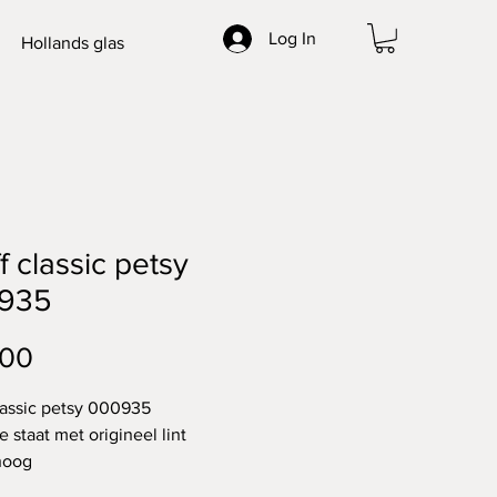
Log In
Hollands glas
ff classic petsy
935
Price
.00
classic petsy 000935
 staat met origineel lint
hoog