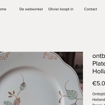
ome
De webwinkel
Olivier koopt in
Contact
ontb
Plat
Holl
€5.
Ontbijt
Holland 