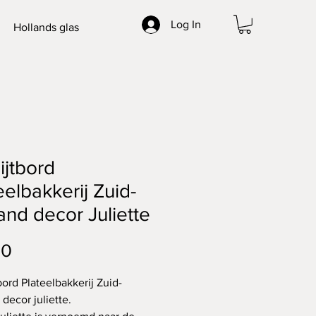
Log In
Hollands glas
ijtbord
eelbakkerij Zuid-
and decor Juliette
Price
00
bord Plateelbakkerij Zuid-
decor juliette.