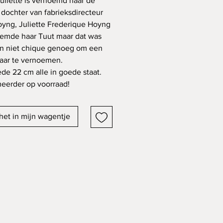
uliette is vernoemd naar de
 dochter van fabrieksdirecteur
oyng, Juliette Frederique Hoyng
emde haar Tuut maar dat was
n niet chique genoeg om een
aar te vernoemen.
de 22 cm alle in goede staat.
meerder op voorraad!
het in mijn wagentje