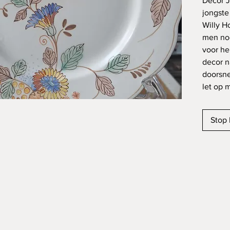
Decor J
jongste
Willy H
men no
voor he
decor n
doorsne
let op 
Stop 