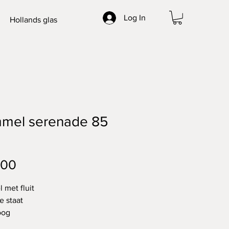
Log In
Hollands glas
mel serenade 85
Price
.00
met fluit
e staat
oog