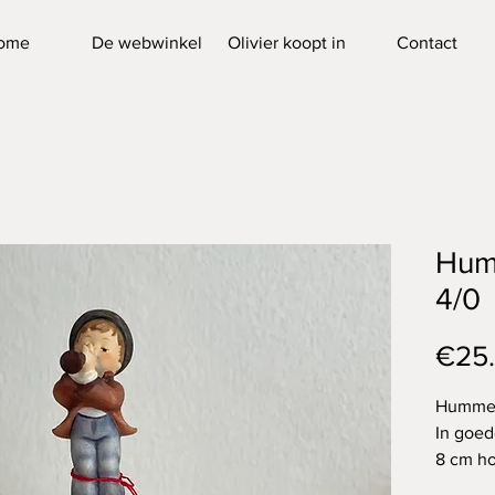
ome
De webwinkel
Olivier koopt in
Contact
Hum
4/0
€25
Hummel 
In goed
8 cm h