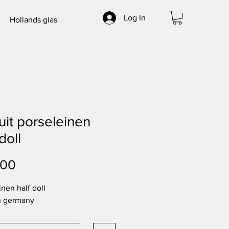
Log In
Hollands glas
uit porseleinen
doll
Price
.00
inen half doll
n germany