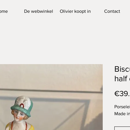
ome
De webwinkel
Olivier koopt in
Contact
Bisc
half 
€39
Porsele
Made i