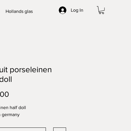
Log In
Hollands glas
uit porseleinen
doll
Price
.00
inen half doll
n germany