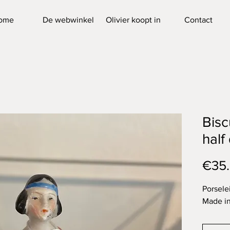
ome
De webwinkel
Olivier koopt in
Contact
Bisc
half 
€35
Porsele
Made i