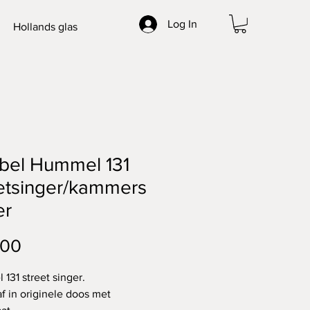
Log In
Hollands glas
bel Hummel 131
etsinger/kammers
er
Price
.00
131 street singer.
f in originele doos met