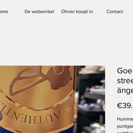
ome
De webwinkel
Olivier koopt in
Contact
Goe
stre
äng
€39
Hummel 
puntgaa